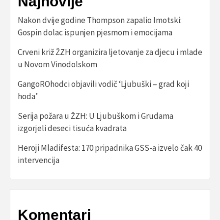
Najnovije
Nakon dvije godine Thompson zapalio Imotski:
Gospin dolac ispunjen pjesmom i emocijama
Crveni križ ŽZH organizira ljetovanje za djecu i mlade
u Novom Vinodolskom
GangoROhodci objavili vodič ‘Ljubuški – grad koji
hoda’
Serija požara u ŽZH: U Ljubuškom i Grudama
izgorjeli deseci tisuća kvadrata
Heroji Mladifesta: 170 pripadnika GSS-a izvelo čak 40
intervencija
Komentari