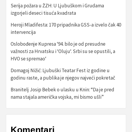
Serija požara u ŽZH: U Ljubuškom i Grudama
izgorjeli deseci tisuća kvadrata
Heroji Mladifesta: 170 pripadnika GSS-a izvelo čak 40
intervencija
Oslobođenje Kupresa ‘94. bilo je od presudne
važnosti za Hrvatsku i ‘Oluju‘. Srbi su se opustili, a
HVO se spremao‘
Domagoj Nižić: Ljubuški Teatar Fest iz godine u
godinu raste, a publika je njegov najveći pokretač
Branitelj Josip Bebek o ulasku u Knin: “Da je pred
nama stajala američka vojska, mi bismo ušli”
Komentari