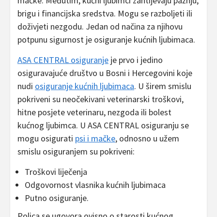
mačke. Međutim, kućni ljubimci zahtijevaju pažnju,
brigu i financijska sredstva. Mogu se razboljeti ili
doživjeti nezgodu. Jedan od načina za njihovu
potpunu sigurnost je osiguranje kućnih ljubimaca.
ASA CENTRAL osiguranje
je prvo i jedino
osiguravajuće društvo u Bosni i Hercegovini koje
nudi
osiguranje kućnih ljubimaca
. U širem smislu
pokriveni su neočekivani veterinarski troškovi,
hitne posjete veterinaru, nezgoda ili bolest
kućnog ljubimca. U ASA CENTRAL osiguranju se
mogu osigurati
psi i mačke
, odnosno u užem
smislu osiguranjem su pokriveni:
Troškovi liječenja
Odgovornost vlasnika kućnih ljubimaca
Putno osiguranje.
Polica se ugovora ovisno o starosti kućnog