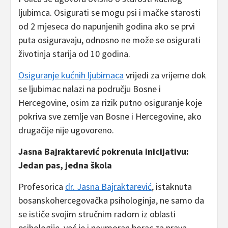
ljubimca. Osigurati se mogu psi i mačke starosti
od 2 mjeseca do napunjenih godina ako se prvi
puta osiguravaju, odnosno ne može se osigurati
životinja starija od 10 godina.
Osiguranje kućnih ljubimaca
vrijedi za vrijeme dok
se ljubimac nalazi na području Bosne i
Hercegovine, osim za rizik putno osiguranje koje
pokriva sve zemlje van Bosne i Hercegovine, ako
drugačije nije ugovoreno.
Jasna Bajraktarević pokrenula inicijativu:
Jedan pas, jedna škola
Profesorica
dr. Jasna Bajraktarević
, istaknuta
bosanskohercegovačka psihologinja, ne samo da
se ističe svojim stručnim radom iz oblasti
psihologije, već je i neumoran borac za prava