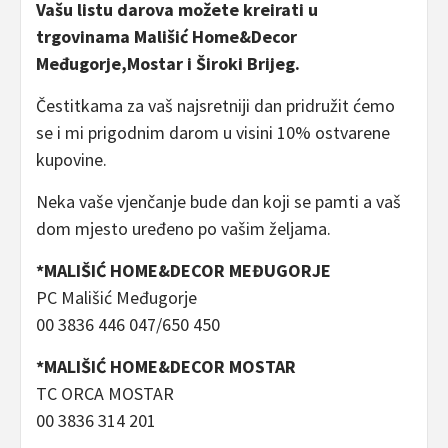
Vašu listu darova možete kreirati u
trgovinama Mališić Home&Decor
Međugorje,Mostar i Široki Brijeg.
Čestitkama za vaš najsretniji dan pridružit ćemo
se i mi prigodnim darom u visini 10% ostvarene
kupovine.
Neka vaše vjenčanje bude dan koji se pamti a vaš
dom mjesto uređeno po vašim željama.
*MALIŠIĆ HOME&DECOR MEĐUGORJE
PC Mališić Međugorje
00 3836 446 047/650 450
*MALIŠIĆ HOME&DECOR MOSTAR
TC ORCA MOSTAR
00 3836 314 201