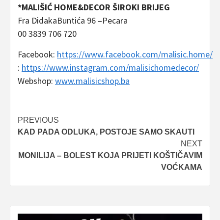
*MALIŠIĆ HOME&DECOR ŠIROKI BRIJEG
Fra DidakaBuntića 96 –Pecara
00 3839 706 720
Facebook:
https://www.facebook.com/malisic.home/
:
https://www.instagram.com/malisichomedecor/
Webshop:
www.malisicshop.ba
Post
PREVIOUS
KAD PADA ODLUKA, POSTOJE SAMO SKAUTI
navigation
NEXT
MONILIJA – BOLEST KOJA PRIJETI KOŠTIČAVIM
VOĆKAMA