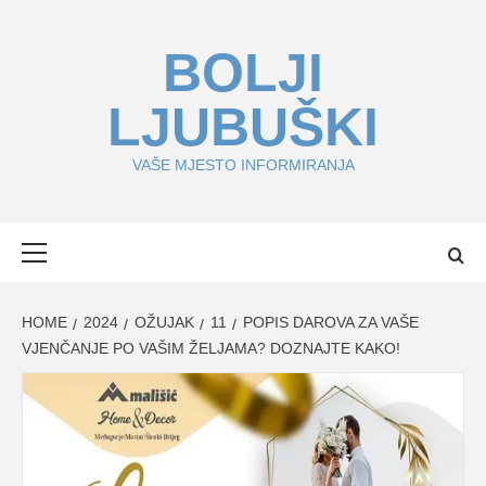
Skip
to
BOLJI
content
LJUBUŠKI
VAŠE MJESTO INFORMIRANJA
Primary
Menu
HOME
2024
OŽUJAK
11
POPIS DAROVA ZA VAŠE
VJENČANJE PO VAŠIM ŽELJAMA? DOZNAJTE KAKO!