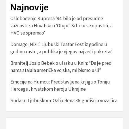
Najnovije
Oslobođenje Kupresa ‘94. bilo je od presudne
važnosti za Hrvatsku i ‘Oluju‘. Srbi su se opustili, a
HVO se spremao‘
Domagoj Nižić: Ljubuški Teatar Fest iz godine u
godinu raste, a publika je njegov najveći pokretač
Branitelj Josip Bebek o ulasku u Knin: “Da je pred
nama stajala američka vojska, mi bismo ušli”
Emocije na Humcu: Predstavljena knjiga o Toniju
Hercegu, hrvatskom heroju Ukrajine
Sudar u Ljubuškom: Ozlijeđena 36-godišnja vozačica