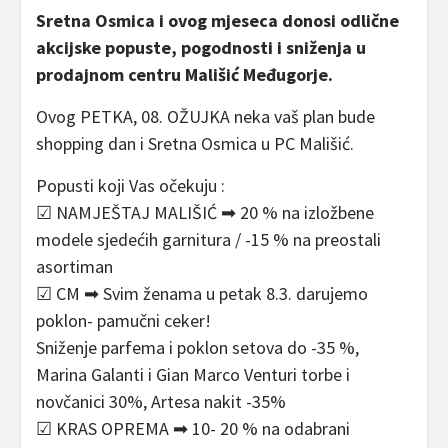
Sretna Osmica i ovog mjeseca donosi odlične
akcijske popuste, pogodnosti i sniženja u
prodajnom centru Mališić Međugorje.
Ovog PETKA, 08. OŽUJKA neka vaš plan bude
shopping dan i Sretna Osmica u PC Mališić.
Popusti koji Vas očekuju :
☑ NAMJEŠTAJ MALIŠIĆ ➡ 20 % na izložbene
modele sjedećih garnitura / -15 % na preostali
asortiman
☑ CM ➡ Svim ženama u petak 8.3. darujemo
poklon- pamučni ceker!
Sniženje parfema i poklon setova do -35 %,
Marina Galanti i Gian Marco Venturi torbe i
novčanici 30%, Artesa nakit -35%
☑ KRAS OPREMA ➡ 10- 20 % na odabrani