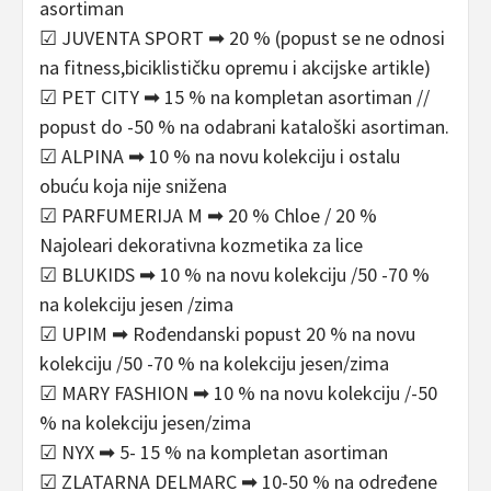
asortiman
☑ JUVENTA SPORT ➡ 20 % (popust se ne odnosi
na fitness,biciklističku opremu i akcijske artikle)
☑ PET CITY ➡ 15 % na kompletan asortiman //
popust do -50 % na odabrani kataloški asortiman.
☑ ALPINA ➡ 10 % na novu kolekciju i ostalu
obuću koja nije snižena
☑ PARFUMERIJA M ➡ 20 % Chloe / 20 %
Najoleari dekorativna kozmetika za lice
☑ BLUKIDS ➡ 10 % na novu kolekciju /50 -70 %
na kolekciju jesen /zima
☑ UPIM ➡ Rođendanski popust 20 % na novu
kolekciju /50 -70 % na kolekciju jesen/zima
☑ MARY FASHION ➡ 10 % na novu kolekciju /-50
% na kolekciju jesen/zima
☑ NYX ➡ 5- 15 % na kompletan asortiman
☑ ZLATARNA DELMARC ➡ 10-50 % na određene