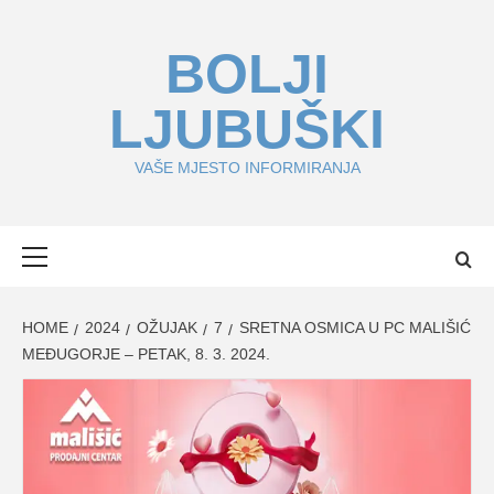
Skip
to
BOLJI
content
LJUBUŠKI
VAŠE MJESTO INFORMIRANJA
Primary
Menu
HOME
2024
OŽUJAK
7
SRETNA OSMICA U PC MALIŠIĆ
MEĐUGORJE – PETAK, 8. 3. 2024.