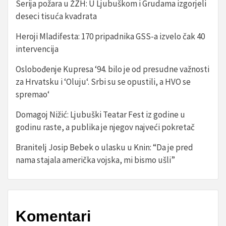
Serija požara u ŽZH: U Ljubuškom i Grudama izgorjeli
deseci tisuća kvadrata
Heroji Mladifesta: 170 pripadnika GSS-a izvelo čak 40
intervencija
Oslobođenje Kupresa ‘94. bilo je od presudne važnosti
za Hrvatsku i ‘Oluju‘. Srbi su se opustili, a HVO se
spremao‘
Domagoj Nižić: Ljubuški Teatar Fest iz godine u
godinu raste, a publika je njegov najveći pokretač
Branitelj Josip Bebek o ulasku u Knin: “Da je pred
nama stajala američka vojska, mi bismo ušli”
Komentari