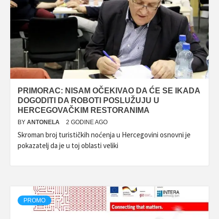
PRIMORAC: NISAM OČEKIVAO DA ĆE SE IKADA
DOGODITI DA ROBOTI POSLUŽUJU U
HERCEGOVAČKIM RESTORANIMA
BY
ANTONELA
2 GODINE AGO
Skroman broj turističkih noćenja u Hercegovini osnovni je
pokazatelj da je u toj oblasti veliki
PROMO