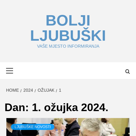
Skip
to
BOLJI
content
LJUBUŠKI
VAŠE MJESTO INFORMIRANJA
Primary
Menu
HOME
2024
OŽUJAK
1
Dan:
1. ožujka 2024.
LJUBUŠKE NOVOSTI