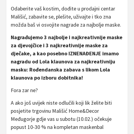
Odaberite vaš kostim, dođite u prodajni centar
Mališić, zabavite se, plešite, uživajte i tko zna
možda baš vi osvojite nagrade za najbolje maske.
Nagrađujemo 3 najbolje i najkreativnije maske
za djevojčice i 3 najkreativnije maske za
dječake, a kao posebno IZNENAĐENJE imamo
nagradu od Lola klaunova za najkreativniju
masku: Rođendanska zabava s likom Lola
klaunova po izboru dobitnika!
Fora zar ne?
A ako još uvijek niste odlučili koji lik želite biti
posjetite trgovinu Mališić Home&Decor
Međugorje gdje vas u subotu (10.02.) očekuje
popust 10-30 % na kompletan maskenbal