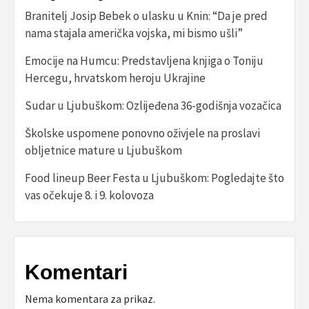
Branitelj Josip Bebek o ulasku u Knin: “Da je pred
nama stajala američka vojska, mi bismo ušli”
Emocije na Humcu: Predstavljena knjiga o Toniju
Hercegu, hrvatskom heroju Ukrajine
Sudar u Ljubuškom: Ozlijeđena 36-godišnja vozačica
Školske uspomene ponovno oživjele na proslavi
obljetnice mature u Ljubuškom
Food lineup Beer Festa u Ljubuškom: Pogledajte što
vas očekuje 8. i 9. kolovoza
Komentari
Nema komentara za prikaz.