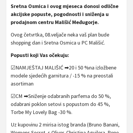
Sretna Osmica i ovog mjeseca donosi odlične
akcijske popuste, pogodnosti i sniženja u
prodajnom centru Mališić Međugorje.
Ovog četvrtka, 08.veljače neka vaš plan bude
shopping dan i Sretna Osmica u PC Mališić.
Popusti koji Vas očekuju:
☑NAMJEŠTAJ MALIŠIĆ ➡20 i 50 %na izložbene
modele sjedećih garnitura / -15 % na preostali
asortiman
☑CM ➡Sniženje odabranih parfema do 50 %,
odabrani poklon setovi s popustom do 45 %,
Torbe My Lovely Bag -30 %.
Uz kupovinu 2 mirisa istog branda (Bruno Banani,
Womens Secret, s.Oliver, Christina Aguilera, Pepe