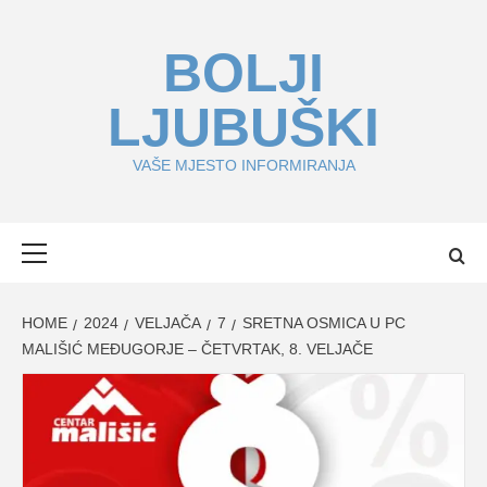
Skip
to
BOLJI
content
LJUBUŠKI
VAŠE MJESTO INFORMIRANJA
Primary
Menu
HOME
2024
VELJAČA
7
SRETNA OSMICA U PC
MALIŠIĆ MEĐUGORJE – ČETVRTAK, 8. VELJAČE