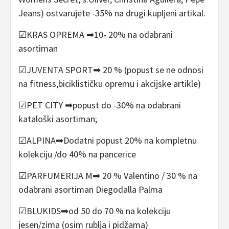
Jeans) ostvarujete -35% na drugi kupljeni artikal.
☑KRAS OPREMA ➡10- 20% na odabrani
asortiman
☑JUVENTA SPORT➡ 20 % (popust se ne odnosi
na fitness,biciklističku opremu i akcijske artikle)
☑PET CITY ➡popust do -30% na odabrani
kataloški asortiman;
☑ALPINA➡Dodatni popust 20% na kompletnu
kolekciju /do 40% na pancerice
☑PARFUMERIJA M➡ 20 % Valentino / 30 % na
odabrani asortiman Diegodalla Palma
☑BLUKIDS➡od 50 do 70 % na kolekciju
jesen/zima (osim rublja i pidžama)