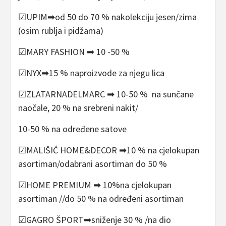
☑UPIM➡od 50 do 70 % nakolekciju jesen/zima
(osim rublja i pidžama)
☑MARY FASHION ➡ 10 -50 %
☑NYX➡15 % naproizvode za njegu lica
☑ZLATARNADELMARC ➡ 10-50 % na sunčane
naočale, 20 % na srebreni nakit/
10-50 % na određene satove
☑MALIŠIĆ HOME&DECOR ➡10 % na cjelokupan
asortiman/odabrani asortiman do 50 %
☑HOME PREMIUM ➡ 10%na cjelokupan
asortiman //do 50 % na određeni asortiman
☑GAGRO ŠPORT➡sniženje 30 % /na dio