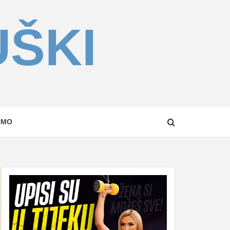
UŠKI
OMO