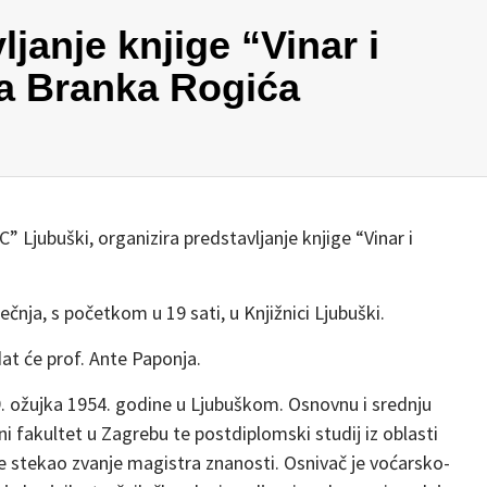
janje knjige “Vinar i
ra Branka Rogića
” Ljubuški, organizira predstavljanje knjige “Vinar i
iječnja, s početkom u 19 sati, u Knjižnici Ljubuški.
dat će prof. Ante Paponja.
. ožujka 1954. godine u Ljubuškom. Osnovnu i srednju
ni fakultet u Zagrebu te postdiplomski studij iz oblasti
 je stekao zvanje magistra znanosti. Osnivač je voćarsko-