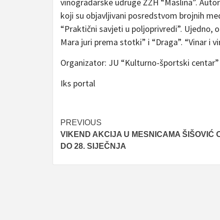
vinogradarske udruge ŽZH “Maslina”. Autor j
koji su objavljivani posredstvom brojnih medij
“Praktični savjeti u poljoprivredi”. Ujedno,
Mara juri prema stotki” i “Draga”. “Vinar i 
Organizator: JU “Kulturno-športski centar” 
Iks portal
Post
PREVIOUS
VIKEND AKCIJA U MESNICAMA ŠIŠOVIĆ O
navigation
DO 28. SIJEČNJA