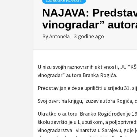
LJUBUŠKE NOVOSTI
NAJAVA: Predstavl
vinogradar” auto
By
Antonela
3 godine ago
U nizu svojih raznovrsnih aktivnosti, JU “KŠC
vinogradar” autora Branka Rogića.
Predstavljanje će se upriličiti u srijedu 31. s
Svoj osvrt na knjigu, izuzev autora Rogića, 
Ukratko o autoru: Branko Rogić rođen je 19
školu završio je u Ljubuškom, a poljoprivred
vinogradarstva i vinarstva u Sarajevu, gdje