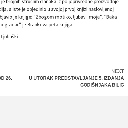
e brojnih stručnih članaka iz poljoprivredne proizvodnje
a, a iste je objedinio u svojoj prvoj knjizi naslovljenoj
 objavio je knjige: “Zbogom motiko, ljubavi moja”, “Baka
vinogradar” je Brankova peta knjiga.
Ljubuški.
NEXT
D 26.
U UTORAK PREDSTAVLJANJE 5. IZDANJA
GODIŠNJAKA BILIG