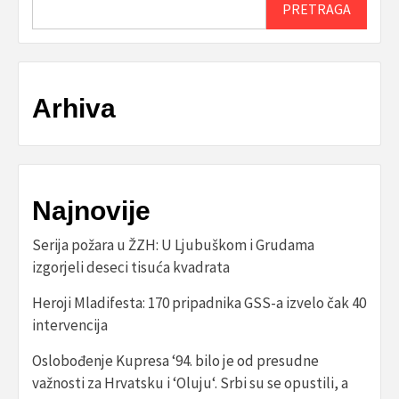
PRETRAGA
Arhiva
Najnovije
Serija požara u ŽZH: U Ljubuškom i Grudama
izgorjeli deseci tisuća kvadrata
Heroji Mladifesta: 170 pripadnika GSS-a izvelo čak 40
intervencija
Oslobođenje Kupresa ‘94. bilo je od presudne
važnosti za Hrvatsku i ‘Oluju‘. Srbi su se opustili, a