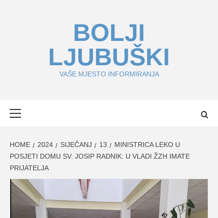
Skip
to
BOLJI
content
LJUBUŠKI
VAŠE MJESTO INFORMIRANJA
Primary
Menu
HOME
2024
SIJEČANJ
13
MINISTRICA LEKO U
POSJETI DOMU SV. JOSIP RADNIK: U VLADI ŽZH IMATE
PRIJATELJA