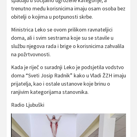
spadaju u socijalno ugrožene kategorije, a
trenutno među korisnicima imaju osam osoba bez
obitelji o kojima u potpunosti skrbe.
Ministrica Leko se ovom prilikom ravnateljici
doma, ali i svim sestrama koje su se stavile u
službu njegova rada i brige o korisnicima zahvalila
na požrtvovnosti.
Kada je riječ o suradnji Leko je podsjetila vodstvo
doma “Sveti Josip Radnik” kako u Vladi ŽZH imaju
prijatelja, kao i ostale ustanove koje brinu o
ranjivim kategorijama stanovnika.
Radio Ljubuški