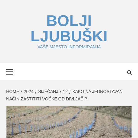
Skip
to
BOLJI
content
LJUBUŠKI
VAŠE MJESTO INFORMIRANJA
Primary
Menu
HOME
2024
SIJEČANJ
12
KAKO NA JEDNOSTAVAN
NAČIN ZAŠTITITI VOĆKE OD DIVLJAČI?