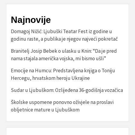
Najnovije
Domagoj Nižić: Ljubuški Teatar Fest iz godine u
godinu raste, a publika je njegov najveći pokretač
Branitelj Josip Bebek o ulasku u Knin: “Da je pred
nama stajala američka vojska, mi bismo ušli”
Emocije na Humcu: Predstavljena knjiga o Toniju
Hercegu, hrvatskom heroju Ukrajine
Sudar u Ljubuškom: Ozlijeđena 36-godišnja vozačica
Školske uspomene ponovno oživjele na proslavi
obljetnice mature u Ljubuškom