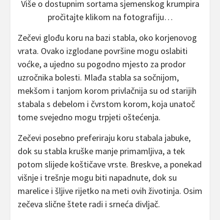
Više o dostupnim sortama sjemenskog krumpira
pročitajte klikom na fotografiju…
Zečevi glođu koru na bazi stabla, oko korjenovog
vrata. Ovako izglodane površine mogu oslabiti
voćke, a ujedno su pogodno mjesto za prodor
uzročnika bolesti. Mlađa stabla sa sočnijom,
mekšom i tanjom korom privlačnija su od starijih
stabala s debelom i čvrstom korom, koja unatoč
tome svejedno mogu trpjeti oštećenja.
Zečevi posebno preferiraju koru stabala jabuke,
dok su stabla kruške manje primamljiva, a tek
potom slijede koštičave vrste. Breskve, a ponekad
višnje i trešnje mogu biti napadnute, dok su
marelice i šljive rijetko na meti ovih životinja. Osim
zečeva slične štete radi i srneća divljač.