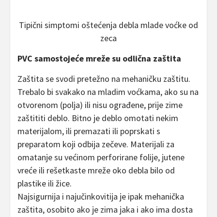
Tipični simptomi oštećenja debla mlade voćke od
zeca
PVC samostojeće mreže su odlična zaštita
Zaštita se svodi pretežno na mehaničku zaštitu.
Trebalo bi svakako na mladim voćkama, ako su na
otvorenom (polja) ili nisu ograđene, prije zime
zaštititi deblo. Bitno je deblo omotati nekim
materijalom, ili premazati ili poprskati s
preparatom koji odbija zečeve. Materijali za
omatanje su većinom perforirane folije, jutene
vreće ili rešetkaste mreže oko debla bilo od
plastike ili žice.
Najsigurnija i najučinkovitija je ipak mehanička
zaštita, osobito ako je zima jaka i ako ima dosta