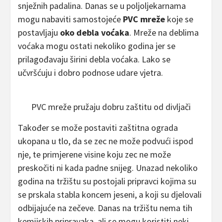
snježnih padalina. Danas se u poljoljekarnama
mogu nabaviti samostojeće
PVC mreže
koje se
postavljaju
oko debla voćaka
. Mreže na deblima
voćaka mogu ostati nekoliko godina jer se
prilagođavaju širini debla voćaka. Lako se
učvršćuju i dobro podnose udare vjetra.
PVC mreže pružaju dobru zaštitu od divljači
Također se može postaviti zaštitna ograda
ukopana u tlo, da se zec ne može podvući ispod
nje, te primjerene visine koju zec ne može
preskočiti ni kada padne snijeg. Unazad nekoliko
godina na tržištu su postojali pripravci kojima su
se prskala stabla koncem jeseni, a koji su djelovali
odbijajuće na zečeve. Danas na tržištu nema tih
kemijskih pripravaka, ali se mogu koristiti neki