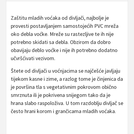
Zaštitu mladih voćaka od divljači, najbolje je
provesti postavljanjem samostojećih PVC mreža
oko debla voćke. Mreže su rastezljive te ih nije
potrebno skidati sa debla. Obzirom da dobro
obavijaju deblo voćke i nije ih potrebno dodatno
učvršćivati vezivom.
Štete od divljači u voćnjacima se najčešće javljaju
tijekom kasne i zime, a razlog tome je činjenica da
je površina tla s vegetativnim pokrovom obično
smrznuta ili je pokrivena snijegom tako da je
hrana slabo raspoloživa. U tom razdoblju divljač se
često hrani korom i grančicama mladih voćaka.