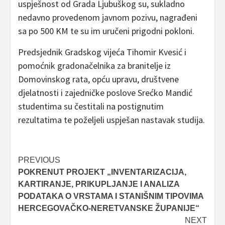
uspješnost od Grada Ljubuškog su, sukladno
nedavno provedenom javnom pozivu, nagrađeni
sa po 500 KM te su im uručeni prigodni pokloni.
Predsjednik Gradskog vijeća Tihomir Kvesić i
pomoćnik gradonačelnika za branitelje iz
Domovinskog rata, opću upravu, društvene
djelatnosti i zajedničke poslove Srećko Mandić
studentima su čestitali na postignutim
rezultatima te poželjeli uspješan nastavak studija.
Post
PREVIOUS
POKRENUT PROJEKT „INVENTARIZACIJA,
navigation
KARTIRANJE, PRIKUPLJANJE I ANALIZA
PODATAKA O VRSTAMA I STANIŠNIM TIPOVIMA
HERCEGOVAČKO-NERETVANSKE ŽUPANIJE“
NEXT