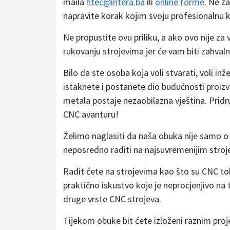
maila
htec@intera.ba
ili
online forme.
Ne zab
napravite korak kojim svoju profesionalnu k
Ne propustite ovu priliku, a ako ovo nije za va
rukovanju strojevima jer će vam biti zahvaln
Bilo da ste osoba koja voli stvarati, voli inž
istaknete i postanete dio budućnosti proizvo
metala postaje nezaobilazna vještina. Prid
CNC avanturu!
Želimo naglasiti da naša obuka nije samo o u
neposredno raditi na najsuvremenijim stroje
Radit ćete na strojevima kao što su CNC tok
praktično iskustvo koje je neprocjenjivo na 
druge vrste CNC strojeva.
Tijekom obuke bit ćete izloženi raznim proj