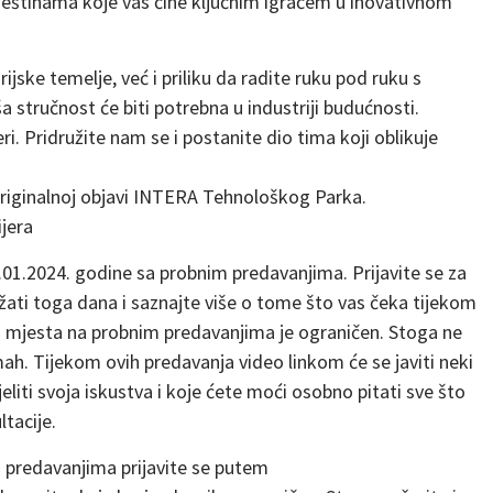
vještinama koje vas čine ključnim igračem u inovativnom
ske temelje, već i priliku da radite ruku pod ruku s
 stručnost će biti potrebna u industriji budućnosti.
. Pridružite nam se i postanite dio tima koji oblikuje
originalnoj objavi INTERA Tehnološkog Parka.
jera
.01.2024. godine sa probnim predavanjima. Prijavite se za
žati toga dana i saznajte više o tome što vas čeka tijekom
roj mjesta na probnim predavanjima je ograničen. Stoga ne
mah. Tijekom ovih predavanja video linkom će se javiti neki
eliti svoja iskustva i koje ćete moći osobno pitati sve što
tacije.
m predavanjima prijavite se putem