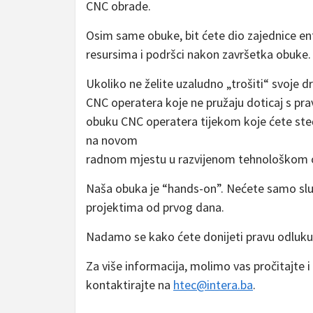
CNC obrade.
Osim same obuke, bit ćete dio zajednice en
resursima i podršci nakon završetka obuke.
Ukoliko ne želite uzaludno „trošiti“ svoje 
CNC operatera koje ne pružaju doticaj s pra
obuku CNC operatera tijekom koje ćete steći 
na novom
radnom mjestu u razvijenom tehnološkom 
Naša obuka je “hands-on”. Nećete samo sluša
projektima od prvog dana.
Nadamo se kako ćete donijeti pravu odluku
Za više informacija, molimo vas pročitajte i
kontaktirajte na
htec@intera.ba
.