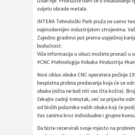
izvan nje. Pridružite nam se u ovladavanju 
svijetu obrade metala.
INTERA Tehnološki Park pruža ne samo teorij
najmodernijim industrijskim strojevima. Vaša
Zajedno gradimo put prema uspješnoj karijeri
budućnost.
Više informacija o obuci možete pronaći u 
#CNC #tehnologija #obuka #industrija #kari
Novi ciklus obuke CNC operatera počinje 19
besplatna probna predavanja koja će se odr
obuke (ništa ne boli niti vas išta košta). B
čekajte zadnji trenutak, već se prijavite od
od bivših polaznika naših obuka koji će podij
Vas zanima kroz individualne i grupne konsul
Da biste rezervirali svoje mjesto na probni