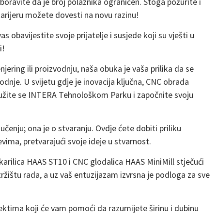
oravite da je broj polaznika ograničen. Stoga požurite i
arijeru možete dovesti na novu razinu!
s obavijestite svoje prijatelje i susjede koji su vješti u
i!
enjering ili proizvodnju, naša obuka je vaša prilika da se
dnje. U svijetu gdje je inovacija ključna, CNC obrada
ružite se INTERA Tehnološkom Parku i započnite svoju
čenju; ona je o stvaranju. Ovdje ćete dobiti priliku
vima, pretvarajući svoje ideje u stvarnost.
arilica HAAS ST10 i CNC glodalica HAAS MiniMill stječući
tržištu rada, a uz vaš entuzijazam izvrsna je podloga za sve
ektima koji će vam pomoći da razumijete širinu i dubinu