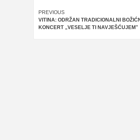
Post
PREVIOUS
VITINA: ODRŽAN TRADICIONALNI BOŽIĆN
navigation
KONCERT „VESELJE TI NAVJEŠĆUJEM”