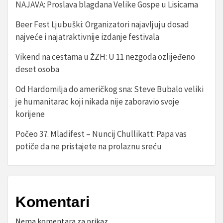
NAJAVA: Proslava blagdana Velike Gospe u Lisicama
Beer Fest Ljubuški: Organizatori najavljuju dosad
najveće i najatraktivnije izdanje festivala
Vikend na cestama u ŽZH: U 11 nezgoda ozlijeđeno
deset osoba
Od Hardomilja do američkog sna: Steve Bubalo veliki
je humanitarac koji nikada nije zaboravio svoje
korijene
Počeo 37. Mladifest – Nuncij Chullikatt: Papa vas
potiče da ne pristajete na prolaznu sreću
Komentari
Nema komentara za prikaz.