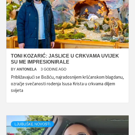
TONI KOZARIĆ: JASLICE U CRKVAMA UVIJEK
SU ME IMPRESIONIRALE
BY
ANTONELA
3 GODINE AGO
Približavajući se Božiću, najradosnijem kršćanskom blagdanu,
ozračje svečanosti rođenja Isusa Krista u crkvama diljem
svijeta
LJUBUŠKE NOVOSTI