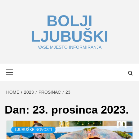
Skip
to
BOLJI
content
LJUBUŠKI
VAŠE MJESTO INFORMIRANJA
Primary
Menu
HOME
2023
PROSINAC
23
Dan:
23. prosinca 2023.
LJUBUŠKE NOVOSTI