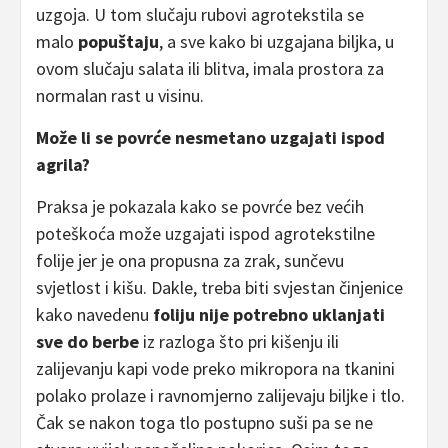
uzgoja. U tom slučaju rubovi agrotekstila se
malo
popuštaju
, a sve kako bi uzgajana biljka, u
ovom slučaju salata ili blitva, imala prostora za
normalan rast u visinu.
Može li se povrće nesmetano uzgajati ispod
agrila?
Praksa je pokazala kako se povrće bez većih
poteškoća može uzgajati ispod agrotekstilne
folije jer je ona propusna za zrak, sunčevu
svjetlost i kišu. Dakle, treba biti svjestan činjenice
kako navedenu
foliju nije potrebno uklanjati
sve do berbe
iz razloga što pri kišenju ili
zalijevanju kapi vode preko mikropora na tkanini
polako prolaze i ravnomjerno zalijevaju biljke i tlo.
Čak se nakon toga tlo postupno suši pa se ne