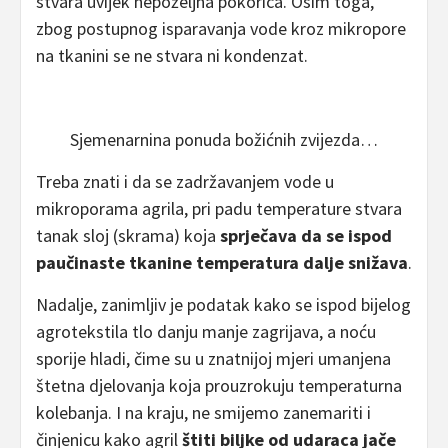
stvara uvijek nepoželjna pokorica. Osim toga,
zbog postupnog isparavanja vode kroz mikropore
na tkanini se ne stvara ni kondenzat.
Sjemenarnina ponuda božićnih zvijezda…
Treba znati i da se zadržavanjem vode u
mikroporama agrila, pri padu temperature stvara
tanak sloj (skrama) koja
sprječava da se ispod
paučinaste tkanine temperatura dalje snižava
.
Nadalje, zanimljiv je podatak kako se ispod bijelog
agrotekstila tlo danju manje zagrijava, a noću
sporije hladi, čime su u znatnijoj mjeri umanjena
štetna djelovanja koja prouzrokuju temperaturna
kolebanja. I na kraju, ne smijemo zanemariti i
činjenicu kako agril
štiti biljke od udaraca jače