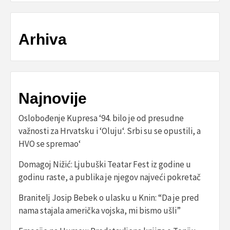
Arhiva
Najnovije
Oslobođenje Kupresa ‘94. bilo je od presudne
važnosti za Hrvatsku i ‘Oluju‘. Srbi su se opustili, a
HVO se spremao‘
Domagoj Nižić: Ljubuški Teatar Fest iz godine u
godinu raste, a publika je njegov najveći pokretač
Branitelj Josip Bebek o ulasku u Knin: “Da je pred
nama stajala američka vojska, mi bismo ušli”