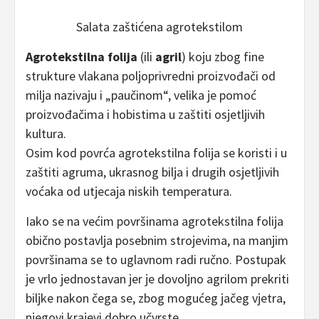
Salata zaštićena agrotekstilom
Agrotekstilna folija
(ili
agril
) koju zbog fine
strukture vlakana poljoprivredni proizvođači od
milja nazivaju i „paučinom“, velika je pomoć
proizvođačima i hobistima u zaštiti osjetljivih
kultura.
Osim kod povrća agrotekstilna folija se koristi i u
zaštiti agruma, ukrasnog bilja i drugih osjetljivih
voćaka od utjecaja niskih temperatura.
Iako se na većim površinama agrotekstilna folija
obično postavlja posebnim strojevima, na manjim
površinama se to uglavnom radi ručno. Postupak
je vrlo jednostavan jer je dovoljno agrilom prekriti
biljke nakon čega se, zbog mogućeg jačeg vjetra,
njegovi krajevi dobro učvrste.