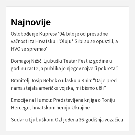
Najnovije
Oslobođenje Kupresa ‘94. bilo je od presudne
važnosti za Hrvatsku i ‘Oluju‘. Srbi su se opustili, a
HVO se spremao‘
Domagoj Nižić: Ljubuški Teatar Fest iz godine u
godinu raste, a publika je njegov najveći pokretač
Branitelj Josip Bebek o ulasku u Knin: “Da je pred
nama stajala američka vojska, mi bismo ušli”
Emocije na Humcu: Predstavljena knjiga o Toniju
Hercegu, hrvatskom heroju Ukrajine
Sudar u Ljubuškom: Ozlijeđena 36-godišnja vozačica