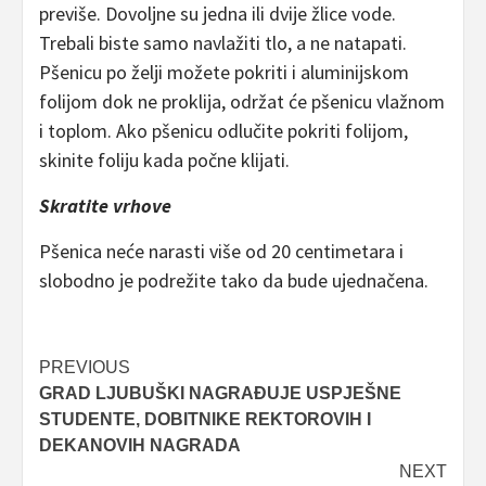
previše. Dovoljne su jedna ili dvije žlice vode.
Trebali biste samo navlažiti tlo, a ne natapati.
Pšenicu po želji možete pokriti i aluminijskom
folijom dok ne proklija, održat će pšenicu vlažnom
i toplom. Ako pšenicu odlučite pokriti folijom,
skinite foliju kada počne klijati.
Skratite vrhove
Pšenica neće narasti više od 20 centimetara i
slobodno je podrežite tako da bude ujednačena.
Post
PREVIOUS
GRAD LJUBUŠKI NAGRAĐUJE USPJEŠNE
navigation
STUDENTE, DOBITNIKE REKTOROVIH I
DEKANOVIH NAGRADA
NEXT