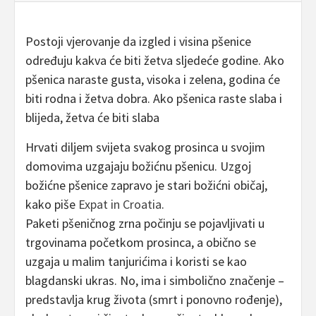
Postoji vjerovanje da izgled i visina pšenice
određuju kakva će biti žetva sljedeće godine. Ako
pšenica naraste gusta, visoka i zelena, godina će
biti rodna i žetva dobra. Ako pšenica raste slaba i
blijeda, žetva će biti slaba
Hrvati diljem svijeta svakog prosinca u svojim
domovima uzgajaju božićnu pšenicu. Uzgoj
božićne pšenice zapravo je stari božićni običaj,
kako piše
Expat in Croatia
.
Paketi pšeničnog zrna počinju se pojavljivati ​​u
trgovinama početkom prosinca, a obično se
uzgaja u malim tanjurićima i koristi se kao
blagdanski ukras. No, ima i simbolično značenje –
predstavlja krug života (smrt i ponovno rođenje),