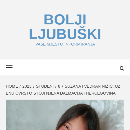
Skip
to
BOLJI
content
LJUBUŠKI
VAŠE MJESTO INFORMIRANJA
Primary
Menu
HOME
2023
STUDENI
8
SUZANA I VEDRAN NIŽIĆ: UZ
ENU ČVRSTO STOJI NJENA DALMACIJA I HERCEGOVINA