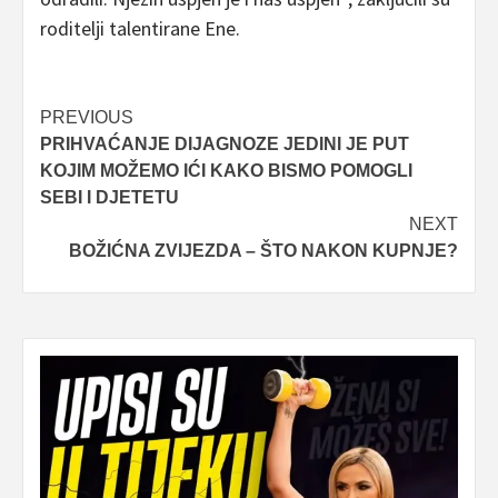
roditelji talentirane Ene.
Post
PREVIOUS
PRIHVAĆANJE DIJAGNOZE JEDINI JE PUT
navigation
KOJIM MOŽEMO IĆI KAKO BISMO POMOGLI
SEBI I DJETETU
NEXT
BOŽIĆNA ZVIJEZDA – ŠTO NAKON KUPNJE?