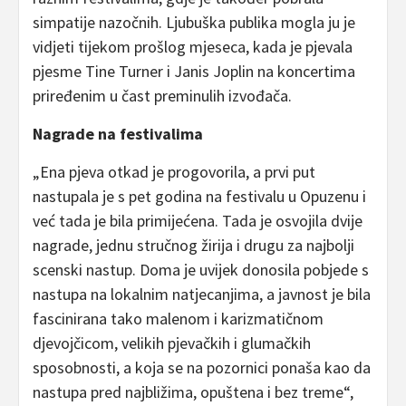
simpatije nazočnih. Ljubuška publika mogla ju je
vidjeti tijekom prošlog mjeseca, kada je pjevala
pjesme Tine Turner i Janis Joplin na koncertima
priređenim u čast preminulih izvođača.
Nagrade na festivalima
„Ena pjeva otkad je progovorila, a prvi put
nastupala je s pet godina na festivalu u Opuzenu i
već tada je bila primijećena. Tada je osvojila dvije
nagrade, jednu stručnog žirija i drugu za najbolji
scenski nastup. Doma je uvijek donosila pobjede s
nastupa na lokalnim natjecanjima, a javnost je bila
fascinirana tako malenom i karizmatičnom
djevojčicom, velikih pjevačkih i glumačkih
sposobnosti, a koja se na pozornici ponaša kao da
nastupa pred najbližima, opuštena i bez treme“,