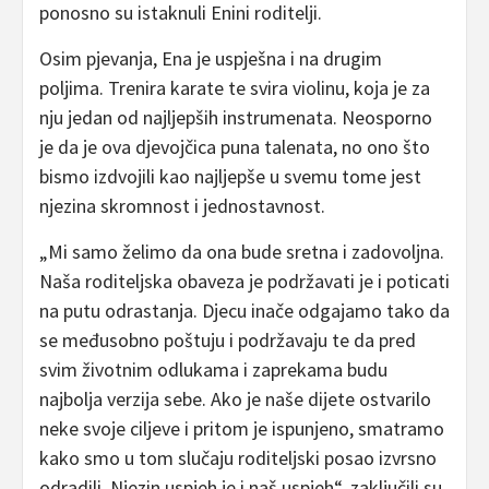
ponosno su istaknuli Enini roditelji.
Osim pjevanja, Ena je uspješna i na drugim
poljima. Trenira karate te svira violinu, koja je za
nju jedan od najljepših instrumenata. Neosporno
je da je ova djevojčica puna talenata, no ono što
bismo izdvojili kao najljepše u svemu tome jest
njezina skromnost i jednostavnost.
„Mi samo želimo da ona bude sretna i zadovoljna.
Naša roditeljska obaveza je podržavati je i poticati
na putu odrastanja. Djecu inače odgajamo tako da
se međusobno poštuju i podržavaju te da pred
svim životnim odlukama i zaprekama budu
najbolja verzija sebe. Ako je naše dijete ostvarilo
neke svoje ciljeve i pritom je ispunjeno, smatramo
kako smo u tom slučaju roditeljski posao izvrsno
odradili. Njezin uspjeh je i naš uspjeh“, zaključili su