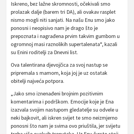
Iskreno, bez lažne skromnosti, očekivali smo
prolazak dalje (barem tri DA), ali ovakav rasplet
nismo mogli niti sanjati. Na našu Enu smo jako
ponosni i neopisivo nam je drago što je
prepoznata i nagrađena prvim takvim gumbom u
ogromnoj masi raznolikih supertalenata“, kazali
su Enini roditelji za Dnevni list.
Ova talentirana djevojčica za svoj nastup se
pripremala s mamom, koja joj je uz ostatak
obitelji najveća potpora.
„Jako smo iznenađeni brojnim pozitivnim
komentarima i podrškom. Emocije koje je Ena
izazvala svojim nastupom gledatelje su odvele u
neki bajkovit, ali iskren svijet te smo neizmjerno
ponosni što nam je svima ovo priuštila, jer svijetu
treba više ovakvih trenutaka. Uz Enu čvrsto stoji