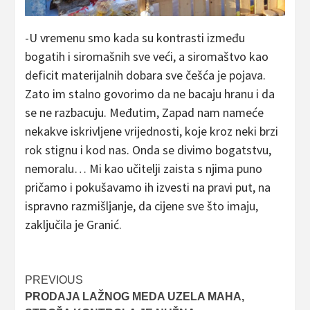
-U vremenu smo kada su kontrasti između
bogatih i siromašnih sve veći, a siromaštvo kao
deficit materijalnih dobara sve češća je pojava.
Zato im stalno govorimo da ne bacaju hranu i da
se ne razbacuju. Međutim, Zapad nam nameće
nekakve iskrivljene vrijednosti, koje kroz neki brzi
rok stignu i kod nas. Onda se divimo bogatstvu,
nemoralu… Mi kao učitelji zaista s njima puno
pričamo i pokušavamo ih izvesti na pravi put, na
ispravno razmišljanje, da cijene sve što imaju,
zaključila je Granić.
Post
PREVIOUS
PRODAJA LAŽNOG MEDA UZELA MAHA,
navigation