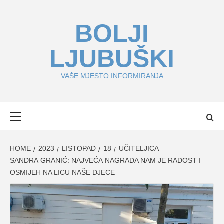
Skip
to
BOLJI
content
LJUBUŠKI
VAŠE MJESTO INFORMIRANJA
Primary
Menu
HOME
2023
LISTOPAD
18
UČITELJICA
SANDRA GRANIĆ: NAJVEĆA NAGRADA NAM JE RADOST I
OSMIJEH NA LICU NAŠE DJECE