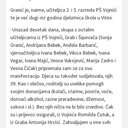
Granić je, naime, učiteljica 2. i 5. razreda PŠ Vojnići
te je već dugi niz godina djelatnica škole u Vitini.
-Unazad desetak dana, skupa s ostalim
učiteljicama iz PŠ Vojnići, Grab i Šipovača (Sonja
Granić, Andrijana Bebek, Anđela Barbarić,
vjeroučiteljica Ivana Bebek, Vikica Bebek, Ivana
Vegar, Ivana Majić, Vesna Vukojević, Marija Zadro i
Vesna Čičak) pripremala sam se za ovu
manifestaciju. Djeca su također sudjelovala, njih
39. Kao i obično, roditelji su uvelike pomogli
svojim donacijama (kolači, starine, povrće, voće,
domaći alkohol, razne prerađevine, džemovi,
sokovi i sl.). Bez njih ništa ne bi bilo izvedivo. Čak
su i prijevoz osigurali, iz Vojnića Romilda Ćutuk, a
iz Graba Antonija Hrstić. Zahvaljujem u ime svih