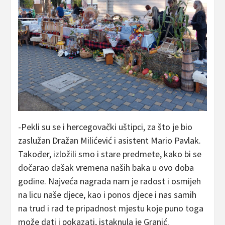
-Pekli su se i hercegovački uštipci, za što je bio
zaslužan Dražan Milićević i asistent Mario Pavlak.
Također, izložili smo i stare predmete, kako bi se
dočarao dašak vremena naših baka u ovo doba
godine. Najveća nagrada nam je radost i osmijeh
na licu naše djece, kao i ponos djece i nas samih
na trud i rad te pripadnost mjestu koje puno toga
može dati i pokazati, istaknula je Granić.