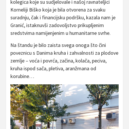
kolegica koje su sudjelovale i našoj ravnateljici
Korneliji Biško koja je bila otvorena za svaku
suradnju, čak i financijsku podršku, kazala nam je
Granić, istaknuvši zadovoljstvo prikupljenim
sredstvima namijenjenim u humanitarne svrhe.
Na štandu je bilo zaista svega onoga što čini
poveznicu s Danima kruha i zahvalnosti za plodove
zemlje – voća i povrća, začina, kolača, peciva,
kruha ispod sača, pletiva, aranžmana od
korubine…