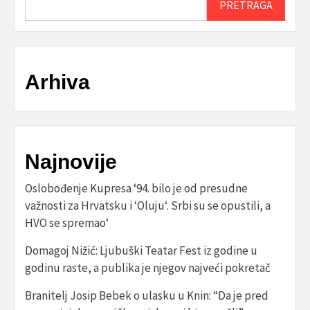
PRETRAGA
Arhiva
Najnovije
Oslobođenje Kupresa ‘94. bilo je od presudne
važnosti za Hrvatsku i ‘Oluju‘. Srbi su se opustili, a
HVO se spremao‘
Domagoj Nižić: Ljubuški Teatar Fest iz godine u
godinu raste, a publika je njegov najveći pokretač
Branitelj Josip Bebek o ulasku u Knin: “Da je pred